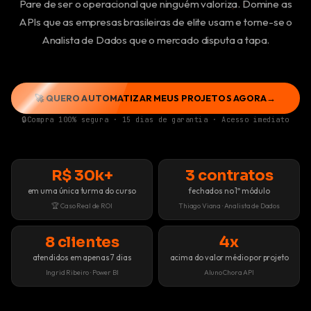
Pare de ser o operacional que ninguém valoriza. Domine as
APIs que as empresas brasileiras de elite usam e torne-se o
Analista de Dados que o mercado disputa a tapa.
🚀 QUERO AUTOMATIZAR MEUS PROJETOS AGORA
→
Compra 100% segura · 15 dias de garantia · Acesso imediato
R$ 30k+
3 contratos
em uma única turma do curso
fechados no 1º módulo
🏆 Caso Real de ROI
Thiago Viana · Analista de Dados
8 clientes
4x
atendidos em apenas 7 dias
acima do valor médio por projeto
Ingrid Ribeiro · Power BI
Aluno Chora API