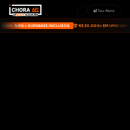
☀️
🔐 Sou Aluno
IDADE: N8N + SUPABASE INCLUSOS
🏆 R$ 30.000+ EM UMA ÚNIC