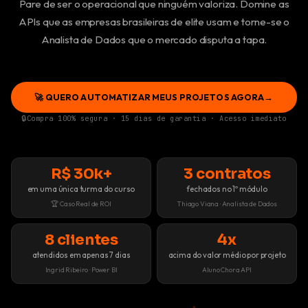
Pare de ser o operacional que ninguém valoriza. Domine as
APIs que as empresas brasileiras de elite usam e torne-se o
Analista de Dados que o mercado disputa a tapa.
🚀 QUERO AUTOMATIZAR MEUS PROJETOS AGORA
→
Compra 100% segura · 15 dias de garantia · Acesso imediato
R$ 30k+
3 contratos
em uma única turma do curso
fechados no 1º módulo
🏆 Caso Real de ROI
Thiago Viana · Analista de Dados
8 clientes
4x
atendidos em apenas 7 dias
acima do valor médio por projeto
Ingrid Ribeiro · Power BI
Aluno Chora API