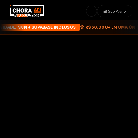
☀️
🔐 Sou Aluno
VIDADE: N8N + SUPABASE INCLUSOS
🏆 R$ 30.000+ EM UMA ÚNI